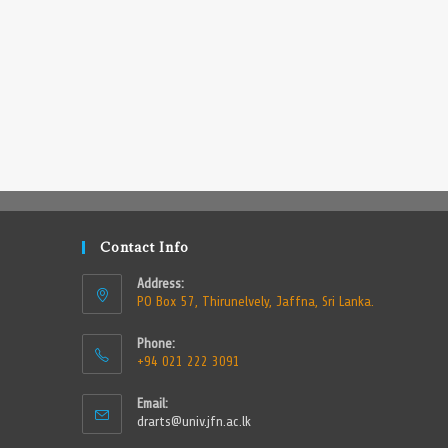
Contact Info
Address:
PO Box 57, Thirunelvely, Jaffna, Sri Lanka.
Phone:
+94 021 222 3091
Email:
drarts@univ.jfn.ac.lk