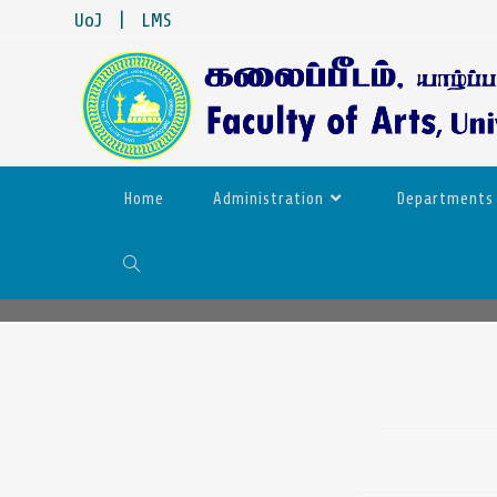
UoJ
|
LMS
Home
Administration
Departments