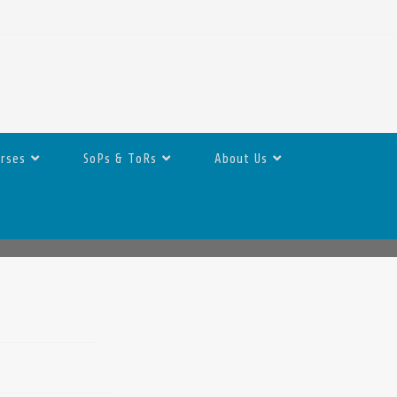
urses
SoPs & ToRs
About Us