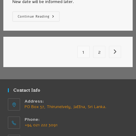
New date will be informed later.
Continue Reading
1
2
Contact Info
Address:
PO Box 57, Thirunelvely, Jaffna, Sri Lanka.
Phone:
+94 021 222 3091