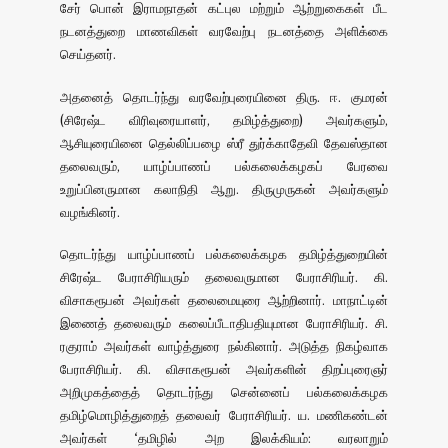
சேர் பொன் இராமநாதன் கட்புல மற்றும் ஆற்றுகைகள் பீட
நடனத்துறை மாணவிகள் வரவேற்பு நடனத்தை அளிக்கை
செய்தனர்.
அதனைத் தொடர்ந்து வரவேற்புரையினை திரு. ஈ. குமரன்
(சிரேஷ்ட விரிவுரையாளர், தமிழ்த்துறை) அவர்களும்,
ஆசியுரையினை தெல்லிப்பழை ஸ்ரீ துர்க்காதேவி தேவஸ்தான
தலைவரும், யாழ்ப்பாணப் பல்கலைக்கழகப் பேரவை
உறுப்பினருமான கலாநிதி ஆறு. திருமுருகன் அவர்களும்
வழங்கினர்.
தொடர்ந்து யாழ்ப்பாணப் பல்கலைக்கழக தமிழ்த்துறையின்
சிரேஷ்ட பேராசிரியரும் தலைவருமான பேராசிரியர். கி.
விசாகரூபன் அவர்கள் தலைமையுரை ஆற்றினார். மாநாட்டின்
இணைத் தலைவரும் கலைப்பீடாதிபதியுமான பேராசிரியர். சி.
ரகுராம் அவர்கள் வாழ்த்துரை நல்கினார். அடுத்த நிகழ்வாக
பேராசிரியர். கி. விசாகரூபன் அவர்களின் திறப்புரைஞர்
அறிமுகத்தைத் தொடர்ந்து சென்னைப் பல்கலைக்கழக
தமிழ்மொழித்துறைத் தலைவர் பேராசிரியர். ய. மணிகண்டன்
அவர்கள் ‘தமிழில் அற இலக்கியம்: வரலாறும்