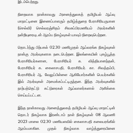
இடம்பெற்றது.
நிறைவாக நான்காவது அனைத்துலகத் தமிழியல் ஆய்வு
மாநாட்டினை இணைப்பாளரும் தமிழ்த்துறை பேராசிரியருமான
(செல்வி) செல்வரஞ்சிதம் சிவசுப்பிரமணியம் அவர்களின்
நன்றியுரையுடன் ஆரம்ப நிகழ்வுகள் யாவும் நிறைவுபெற்றன.
தொடர்ந்து பிற்பகல் 02.30 மணிமுதல் ஆய்வரங்க நிகழ்வுகள்
நான்கு அமர்வுகளாக நடைபெற்றன. இலங்கையின் புகழ்பூத்த
பேராசிரியர்களான, பேராசிரியர் சு. வித்தியானந்தன்,
பேராசிரியர் க. கைலாசபதி, பேராசிரியர். கா. சிவத்தம்பி,
பேராசிரியர் ஆ. வேலுப்பிள்ளை ஆகியோர்களின் பெயர்களில்
இவ் அமர்வுகள் அமைக்கப்பட்டிருந்தன. இந்த அமர்வுகளில்
நாற்பத்தெட்டு கட்டுரைகள் ஆய்வாளர்களால் அளிக்கை
செய்யப்பட்டன.
இந்த நான்காவது அனைத்துலகத் தமிழியல் ஆய்வு மாநாட்டின்
தொடர் நிகழ்வாக இரண்டாம் நாள் நிகழ்வுகள் 08 ஆவணி
2023 மாலை 02.30 மணியளவில் கைலாசபதி கலையரங்கில்
ஆரம்பமாகின. முதல் நிகழ்வாக வாழ்த்துரையினை