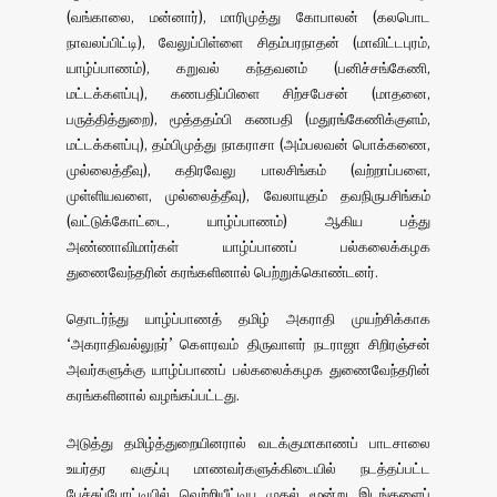
(வங்காலை, மன்னார்), மாரிமுத்து கோபாலன் (கலபொட
நாவலப்பிட்டி), வேலுப்பிள்ளை சிதம்பரநாதன் (மாவிட்டபுரம்,
யாழ்ப்பாணம்), கறுவல் கந்தவனம் (பனிச்சங்கேணி,
மட்டக்களப்பு), கணபதிப்பிளை சிற்சபேசன் (மாதனை,
பருத்தித்துறை), மூத்ததம்பி கணபதி (மதுரங்கேணிக்குளம்,
மட்டக்களப்பு), தம்பிமுத்து நாகராசா (அம்பலவன் பொக்கணை,
முல்லைத்தீவு), கதிரவேலு பாலசிங்கம் (வற்றாப்பளை,
முள்ளியவளை, முல்லைத்தீவு), வேலாயுதம் தவநிருபசிங்கம்
(வட்டுக்கோட்டை, யாழ்ப்பாணம்) ஆகிய பத்து
அண்ணாவிமார்கள் யாழ்ப்பாணப் பல்கலைக்கழக
துணைவேந்தரின் கரங்களினால் பெற்றுக்கொண்டனர்.
தொடர்ந்து யாழ்ப்பாணத் தமிழ் அகராதி முயற்சிக்காக
‘அகராதிவல்லுநர்’ கௌரவம் திருவாளர் நடராஜா சிறிரஞ்சன்
அவர்களுக்கு யாழ்ப்பாணப் பல்கலைக்கழக துணைவேந்தரின்
கரங்களினால் வழங்கப்பட்டது.
அடுத்து தமிழ்த்துறையினரால் வடக்குமாகாணப் பாடசாலை
உயர்தர வகுப்பு மாணவர்களுக்கிடையில் நடத்தப்பட்ட
பேச்சுப்போட்டியில் வெற்றியீட்டிய முதல் மூன்று இடங்களைப்