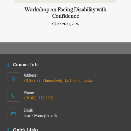
Workshop on Facing Disability with
Confidence
March 23, 2024
Contact Info
Address:
PO Box 57, Thirunelvely, Jaffna, Sri Lanka.
Phone:
+94 021 222 3091
Email:
drarts@univ.jfn.ac.lk
Quick Links