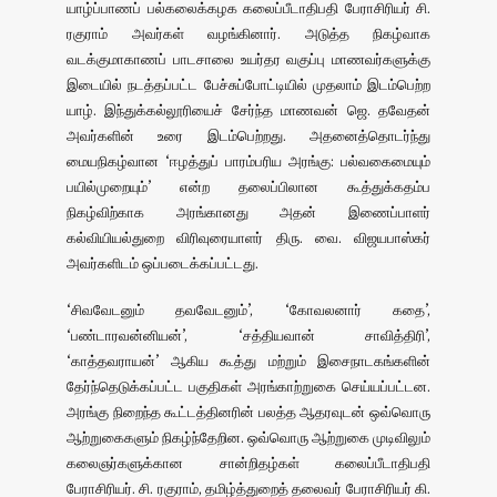
யாழ்ப்பாணப் பல்கலைக்கழக கலைப்பீடாதிபதி பேராசிரியர் சி.
ரகுராம் அவர்கள் வழங்கினார். அடுத்த நிகழ்வாக
வடக்குமாகாணப் பாடசாலை உயர்தர வகுப்பு மாணவர்களுக்கு
இடையில் நடத்தப்பட்ட பேச்சுப்போட்டியில் முதலாம் இடம்பெற்ற
யாழ். இந்துக்கல்லூரியைச் சேர்ந்த மாணவன் ஜெ. தவேதன்
அவர்களின் உரை இடம்பெற்றது. அதனைத்தொடர்ந்து
மையநிகழ்வான ‘ஈழத்துப் பாரம்பரிய அரங்கு: பல்வகைமையும்
பயில்முறையும்’ என்ற தலைப்பிலான கூத்துக்கதம்ப
நிகழ்விற்காக அரங்கானது அதன் இணைப்பாளர்
கல்வியியல்துறை விரிவுரையாளர் திரு. வை. விஜயபாஸ்கர்
அவர்களிடம் ஒப்படைக்கப்பட்டது.
‘சிவவேடனும் தவவேடனும்’, ‘கோவலனார் கதை’,
‘பண்டாரவன்னியன்’, ‘சத்தியவான் சாவித்திரி’,
‘காத்தவராயன்’ ஆகிய கூத்து மற்றும் இசைநாடகங்களின்
தேர்ந்தெடுக்கப்பட்ட பகுதிகள் அரங்காற்றுகை செய்யப்பட்டன.
அரங்கு நிறைந்த கூட்டத்தினரின் பலத்த ஆதரவுடன் ஒவ்வொரு
ஆற்றுகைகளும் நிகழ்ந்தேறின. ஒவ்வொரு ஆற்றுகை முடிவிலும்
கலைஞர்களுக்கான சான்றிதழ்கள் கலைப்பீடாதிபதி
பேராசிரியர். சி. ரகுராம், தமிழ்த்துறைத் தலைவர் பேராசிரியர் கி.