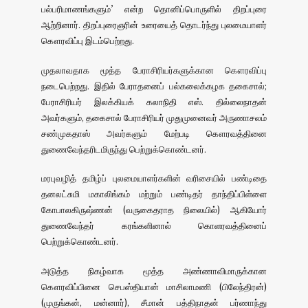
பல்பரிமாணங்களும்’ என்ற தொனிப்பொருளில் திறப்புரை
ஆற்றினார். திறப்புரைஞரின் உரையைத் தொடர்ந்து புலமையாளர்
கௌரவிப்பு இடம்பெற்றது.
முதலாவதாக மூத்த பேராசிரியர்களுக்கான கௌரவிப்பு
நடைபெற்றது. இதில் பேராதனைப் பல்கலைக்கழக தகைசால்;
பேராசிரியர் இலக்கியக் கலாநிதி எஸ். தில்லைநாதன்
அவர்களும், தகைசால் பேராசிரியர் முதுமுனைவர் அருணாசலம்
சண்முகதாஸ் அவர்களும் மேற்படி கௌரவத்தினை
துணைவேந்தரிடமிருந்து பெற்றுக்கொண்டனர்.
மரபுவழித் தமிழ்ப் புலமையாளர்களின் வரிசையில் பண்டிதை
தனலட்சுமி மகாலிங்கம் மற்றும் பண்டிதர் தாந்திப்பிள்ளை
கோபாலகிருஷ்ணன் (வருகைதராத நிலையில்) ஆகியோர்
துணைவேந்தர் கரங்களினால் கொளரவத்தினைப்
பெற்றுக்கொண்டனர்.
அடுத்த நிகழ்வாக மூத்த அண்ணாவிமாருக்கான
கௌரவிப்பினை செபஸ்தியான் மாசிலாமணி (பிலேந்திரன்)
(முருங்கன், மன்னார்), சீமான் பத்திநாதன் பர்ணாந்து