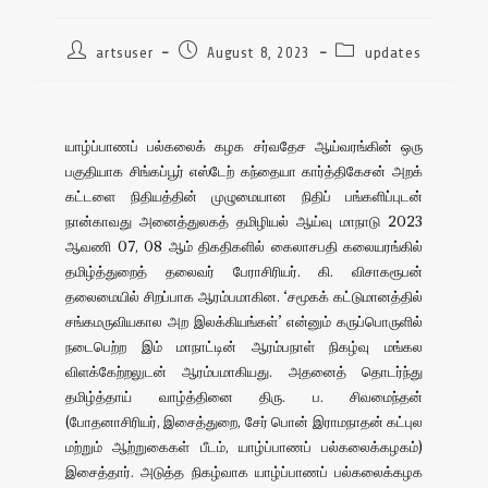
artsuser
August 8, 2023
updates
யாழ்ப்பாணப் பல்கலைக் கழக சர்வதேச ஆய்வரங்கின் ஒரு
பகுதியாக சிங்கப்பூர் எஸ்டேற் கந்தையா கார்த்திகேசன் அறக்
கட்டளை நிதியத்தின் முழுமையான நிதிப் பங்களிப்புடன்
நான்காவது அனைத்துலகத் தமிழியல் ஆய்வு மாநாடு 2023
ஆவணி 07, 08 ஆம் திகதிகளில் கைலாசபதி கலையரங்கில்
தமிழ்த்துறைத் தலைவர் பேராசிரியர். கி. விசாகரூபன்
தலைமையில் சிறப்பாக ஆரம்பமாகின. ‘சமூகக் கட்டுமானத்தில்
சங்கமருவியகால அற இலக்கியங்கள்’ என்னும் கருப்பொருளில்
நடைபெற்ற இம் மாநாட்டின் ஆரம்பநாள் நிகழ்வு மங்கல
விளக்கேற்றலுடன் ஆரம்பமாகியது. அதனைத் தொடர்ந்து
தமிழ்த்தாய் வாழ்த்தினை திரு. ப. சிவமைந்தன்
(போதனாசிரியர், இசைத்துறை, சேர் பொன் இராமநாதன் கட்புல
மற்றும் ஆற்றுகைகள் பீடம், யாழ்ப்பாணப் பல்கலைக்கழகம்)
இசைத்தார். அடுத்த நிகழ்வாக யாழ்ப்பாணப் பல்கலைக்கழக